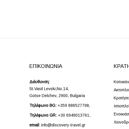
ΕΠΙΚΟΙΝΩΝΊΑ
ΚΡΑΤ
Διέυθυνση:
Κατοικίε
St.Vasil Levski,No.14,
Ακτοπλοϊ
Gotse Delchev, 2900, Bulgaria
Κρατήσε
Τηλέφωνο BG:
+359 886527798,
Ιστιοπλο
Ενοικιάσ
Τηλέφωνο GR:
+30 6949013761,
Χιονοδρ
email:
info@discovery-travel.gr