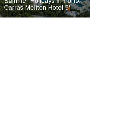
Summer Holidays in Porto
Carras Meliton Hotel 5*