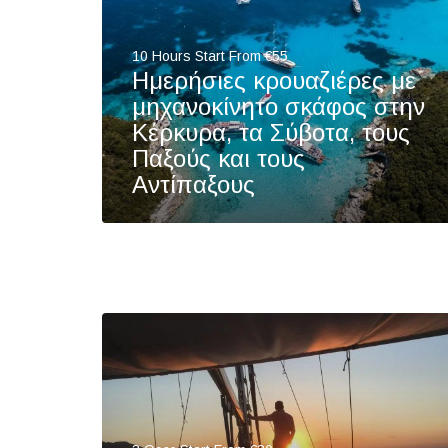
10 Hours Start From €55
Ημερήσιες κρουαζιέρες με
μηχανοκίνητο σκάφος στην
Κέρκυρα, τα Σύβοτα, τους
Παξούς και τους
Αντίπαξους