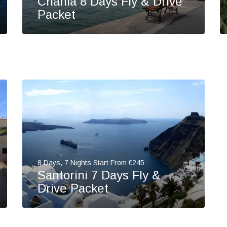
Chania 8 Days Fly & Drive
Packet
8 Days, 7 Nights Start From €245
Santorini 7 Days Fly &
Drive Packet