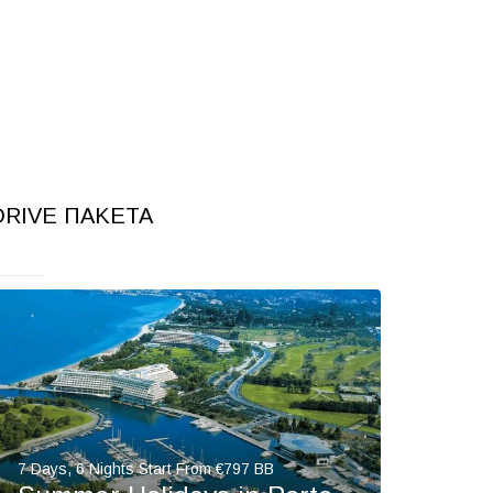
DRIVE ΠΑΚΈΤΑ
7 Days, 6 Nights Start From €797 BB