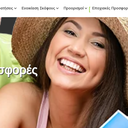
ρατήσεις
Ενοικίαση Σκάφους
Προορισμοί
Εποχιακές Προσφορ
οσφορές