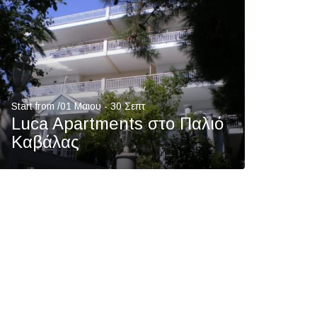
Start from /01 Μαιου - 30 Σεπτ
Luca Apartments στο Παλιό
Καβάλας