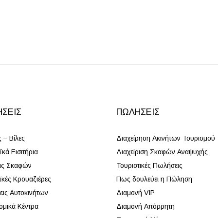
ΉΣΕΙΣ
ΠΩΛΉΣΕΙΣ
ς – Βίλες
Διαχείρηση Ακινήτων Τουρισμού
κά Εισιτήρια
Διαχείριση Σκαφών Αναψυχής
ις Σκαφών
Τουριστικές Πωλήσεις
ϊκές Κρουαζιέρες
Πως δουλεύει η Πώληση
εις Αυτοκινήτων
Διαμονή VIP
ομικά Κέντρα
Διαμονή Απόρρητη