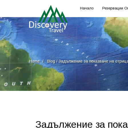
Начало
Резервации О
Home
Blog
/
Задължение за показване на отрица
Задължение за пока