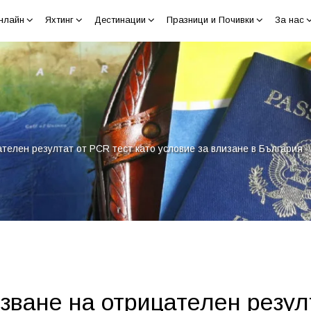
нлайн
Яхтинг
Дестинации
Празници и Почивки
За нас
телен резултат от PCR тест като условие за влизане в България
зване на отрицателен резулт