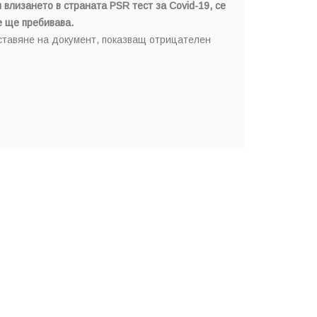
влизането в страната PSR тест за Covid-19, се
е ще пребивава.
ставяне на документ, показващ отрицателен