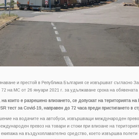
инаване и престой в Република България се извършват съгласно За
72 на МС от 26 януари 2021 г. за удължаване срока на обявенат
, на които е разрешено влизането, се допускат на територията н
R тест за Covid-19, направен до 72 часа преди пристигането в ст
ошение на водачите на автобуси, извършващи международен прево
еждународен превоз на товари и стоки при влизане на територият
 екипажа на въздухоплавателно средство, което извършва полети