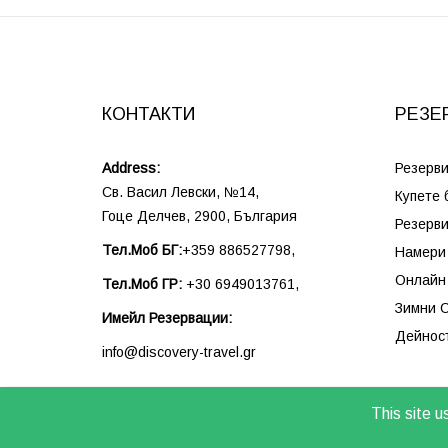
КОНТАКТИ
РЕЗЕ
Address:
Резерви
Св. Васил Левски, №14,
Купете 
Гоце Делчев, 2900, България
Резерви
Тел.Моб БГ:
+359 886527798,
Намери 
Онлайн 
Тел.Моб ГР:
+30 6949013761,
Зимни С
Имейл Резервации:
Дейност
info@discovery-travel.gr
This site u