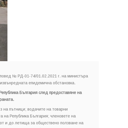
повед № РД-01-74/01.02.2021 г. на министъра
а извънредната епидемична обстановка.
а Република България след предоставяне на
раната.
з на пътници; водачите на товарни
а на Република България; членовете на
 от и до летища за обществено ползване на