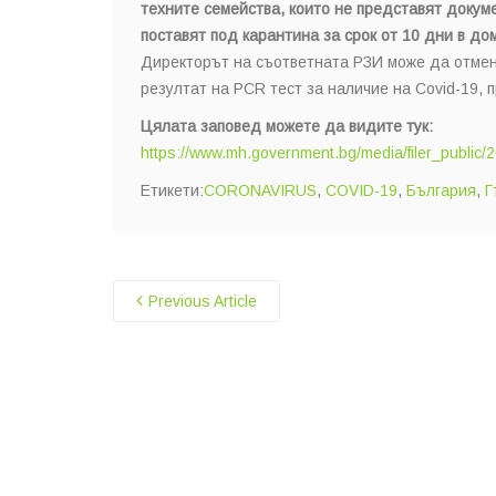
техните семейства, които не представят докуме
поставят под карантина за срок от 10 дни в до
Директорът на съответната РЗИ може да отмен
резултат на PCR тест за наличие на Covid-19, 
Цялата заповед можете да видите тук:
https://www.mh.government.bg/media/filer_public
Етикети:
CORONAVIRUS
,
COVID-19
,
България
,
Г
Previous Article