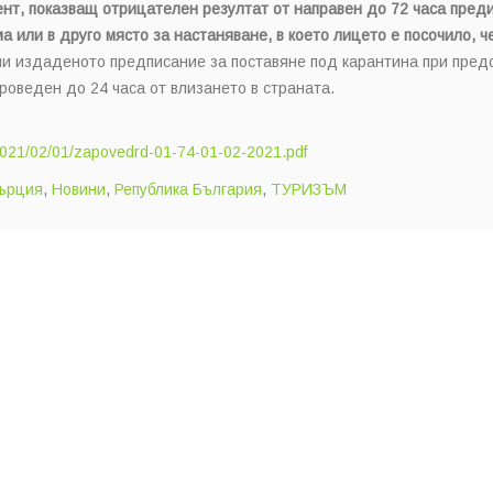
нт, показващ отрицателен резултат от направен до 72 часа преди 
ма или в друго място за настаняване, в което лицето е посочило, ч
и издаденото предписание за поставяне под карантина при пред
проведен до 24 часа от влизането в страната.
/2021/02/01/zapovedrd-01-74-01-02-2021.pdf
ърция
,
Новини
,
Република България
,
ТУРИЗЪМ