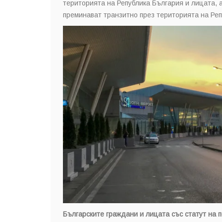
територията на Република България и лицата, 
преминават транзитно през територията на Реп
Българските граждани и лицата със статут на 