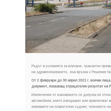
Редът и условията за влизане, транзитно прем
на здравеопазването, във връзка с Решение № 
От 2 февруари до 30 април 2021 г. всички лица
документ, показващ отрицателен резултат на PS
Изключение от изискването се допуска по отн
автомобили, които извършват или приключват м
екипажите на плавателни съдове; членовете на