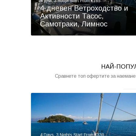
4 дни, 3 нощи Start From €165
4-дневен Ветроходство и
Активности Тасос,
Самотраки, Лимнос
НАЙ-ПОПУ
Сравнете топ офертите за наемане
4 Days, 3 Nights Start From €330