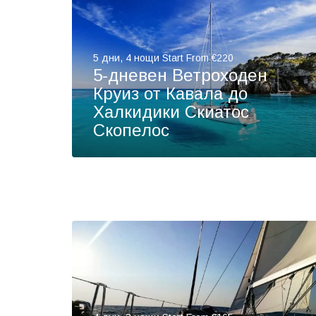
5 дни, 4 нощи Start From €220
5-дневен Ветроходен
Круиз от Кавала до
Халкидики Скиатос
Скопелос