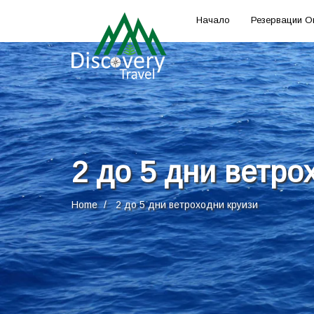
Начало
Резервации О
2 до 5 дни ветро
Home
2 до 5 дни ветроходни круизи