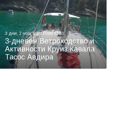
3 дни, 2 нощ Start From €130
3-дневен Ветроходство и
Активности Круиз Кавала
Тасос Авдира