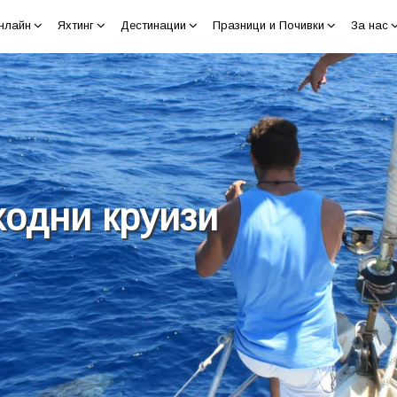
нлайн
Яхтинг
Дестинации
Празници и Почивки
За нас
ходни круизи