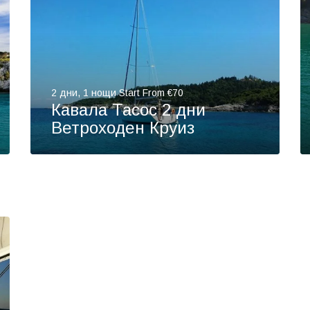
2 дни, 1 нощи Start From €70
Кавала Тасос 2 дни
Ветроходен Круиз