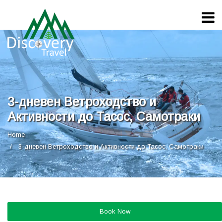
3-дневен Ветроходство и
Активности до Тасос, Самотраки
Home
3-дневен Ветроходство и Активности до Тасос, Самотраки
Book Now