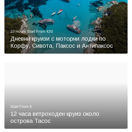
10 Hours Start From €30
Дневни круизи с моторни лодки по
Корфу, Сивота, Паксос и Антипаксос
Start From €
12 часа ветроходен круиз около
острова Тасос