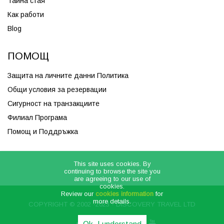
Тайна стая
Как работи
Blog
ПОМОЩ
Защита на личните данни Политика
Общи условия за резервации
Сигурност на транзакциите
Филиал Програма
Помощ и Поддръжка
This site uses cookies. By
continuing to browse the site you
are agreeing to our use of
cookies.
Review our
cookies information
for
more details.
COPYRIGHT © 2002 -2023 - DISCOVERY TRAVEL LTD