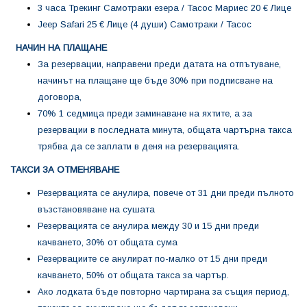
3 часа Трекинг Самотраки езера / Тасос Мариес 20 € Лице
Jeep Safari 25 € Лице (4 души) Самотраки / Тасос
НАЧИН НА ПЛАЩАНЕ
За резервации, направени преди датата на отпътуване,
начинът на плащане ще бъде 30% при подписване на
договора,
70% 1 седмица преди заминаване на яхтите, а за
резервации в последната минута, общата чартърна такса
трябва да се заплати в деня на резервацията.
ТАКСИ ЗА ОТМЕНЯВАНЕ
Резервацията се анулира, повече от 31 дни преди пълното
възстановяване на сушата
Резервацията се анулира между 30 и 15 дни преди
качването, 30% от общата сума
Резервациите се анулират по-малко от 15 дни преди
качването, 50% от общата такса за чартър.
Ако лодката бъде повторно чартирана за същия период,