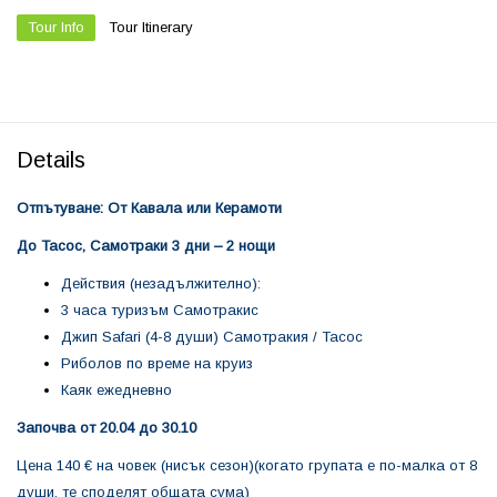
Tour Info
Tour Itinerary
Details
Отпътуване: От Кавала или Керамоти
До Тасос, Самотраки 3 дни – 2 нощи
Действия (незадължително):
3 часа туризъм Самотракис
Джип Safari (4-8 души) Самотракия / Тасос
Риболов по време на круиз
Каяк ежедневно
Започва от 20.04 до 30.10
Цена 140 € на човек (нисък сезон)(когато групата е по-малка от 8
души, те споделят общата сума)