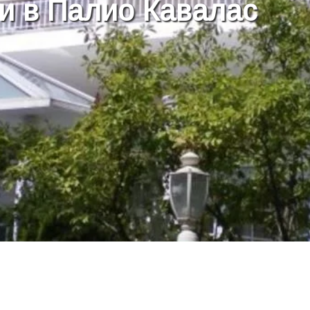
и в Палио Кавалас