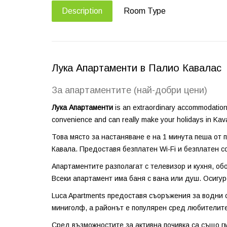
Description
Room Type
Лука Апартаменти в Палио Кавалас
За апартаментите (най-добри цени)
Лука Апартаменти
is an extraordinary accommodation fo
convenience and can really make your holidays in Kava
Това място за настаняване е на 1 минута пеша от пл
Кавала. Предоставя безплатен Wi-Fi и безплатен со
Апартаментите разполагат с телевизор и кухня, об
Всеки апартамент има баня с вана или душ. Осигур
Luca Apartments предоставя съоръжения за водни с
миниголф, а районът е популярен сред любителите
Сред възможностите за активна почивка са също г