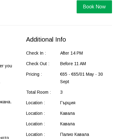
Book Now
Additional Info
Check In :
After 14 PM
Check Out :
Before 11 AM
fer you
Pricing :
€65 - €65/01 May - 30
Sept
т
Total Room :
3
окана.
Location :
Гърция
Location :
Кавала
Location :
Кавала
Location :
Палио Кавала
ното