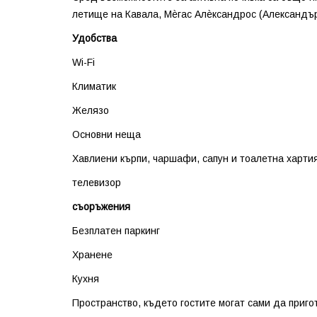
летище на Кавала, Мѐгас Алѐксандрос (Александър
Удобства
Wi-Fi
Климатик
Желязо
Основни неща
Хавлиени кърпи, чаршафи, сапун и тоалетна харти
телевизор
съоръжения
Безплатен паркинг
Хранене
Кухня
Пространство, където гостите могат сами да приго