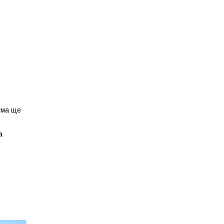
ума ще
а