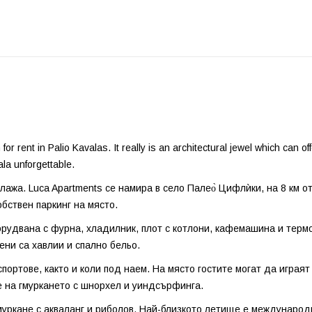
r rent in Palio Kavalas. It really is an architectural jewel which can of
la unforgettable.
ажа. Luca Apartments се намира в село Палео̀ Цифлѝки, на 8 км о
бствен паркинг на място.
орудвана с фурна, хладилник, плот с котлони, кафемашина и терм
ени са хавлии и спално бельо.
портове, както и коли под наем. На място гостите могат да играят
 на гмуркането с шнорхел и уиндсърфинга.
муркане с акваланг и риболов. Най-близкото летище е международ