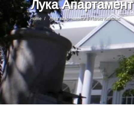
Лука Апартамент
Home
Лука Апартаменти в Палио Кавалас