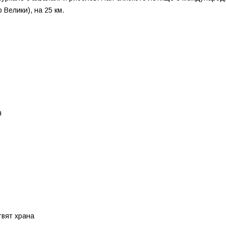
 Велики), на 25 км.
я
твят храна