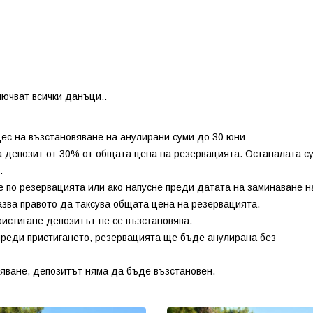
лючват всички данъци..
цес на възстановяване на анулирани суми до 30 юни
а депозит от 30% от общата цена на резервацията. Останалата с
.
не по резервацията или ако напусне преди датата на заминаване н
азва правото да таксува общата цена на резервацията.
истигане депозитът не се възстановява.
преди пристигането, резервацията ще бъде анулирана без
вяване, депозитът няма да бъде възстановен.