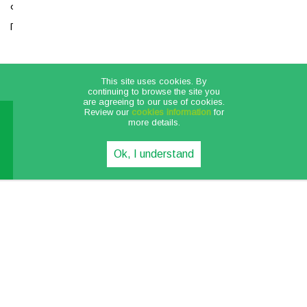
Филиал Програма
Помощ и Поддръжка
This site uses cookies. By
continuing to browse the site you
are agreeing to our use of cookies.
Review our
cookies information
for
more details.
COPYRIGHT © 2002 -2023 - DISCOVERY TRAVEL LTD
Ok, I understand